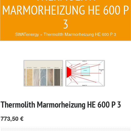
MARMORHEIZUNG HE 600 P
3
SWATenergy
» Thermolith Marmorheizung HE 600 P 3
Thermolith Marmorheizung HE 600 P 3
773,50
€