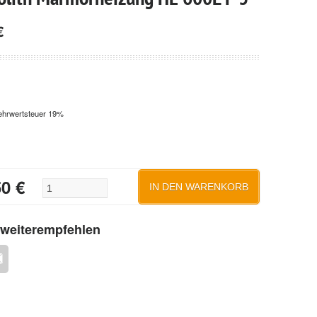
€
ehrwertsteuer 19%
50
€
Thermolith Marmorheizung HE 600L P 3 quantity
IN DEN WARENKORB
 weiterempfehlen