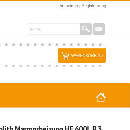
Anmelden / Registrierung
(0)
WARENKORB
ine Produkte im Warenkorb.
lith Marmorheizung HE 600L P 3