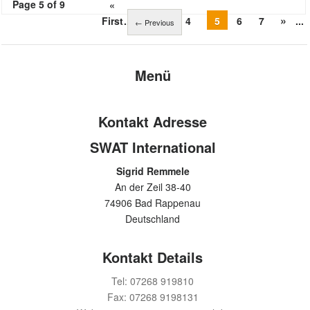
Page 5 of 9
«
«
»
First
...
3
4
5
6
7
...
←
Previous
Last »
Menü
Kontakt Adresse
SWAT International
Sigrid Remmele
An der Zeil 38-40
74906 Bad Rappenau
Deutschland
Kontakt Details
Tel: 07268 919810
Fax: 07268 9198131