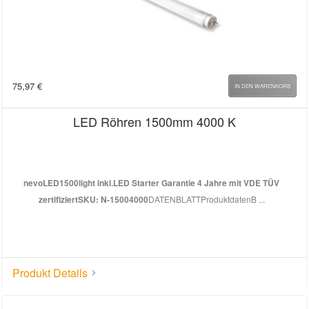
75,97
€
IN DEN WARENKORB
LED Röhren 1500mm 4000 K
nevoLED
1500light inkl.LED Starter Garantie 4 Jahre mit VDE TÜV
zertifiziert
SKU: N-15004000
DATENBLATTProduktdatenB ...
Produkt Details