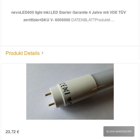
nevoLED
600 light inkl.LED Starter Garantie 4 Jahre mit VDE TÜV
zertifiziert
SKU V- 6005000
DATENBLATTProduktd ...
Produkt Details
23,72
€
IN DEN WARENKORB